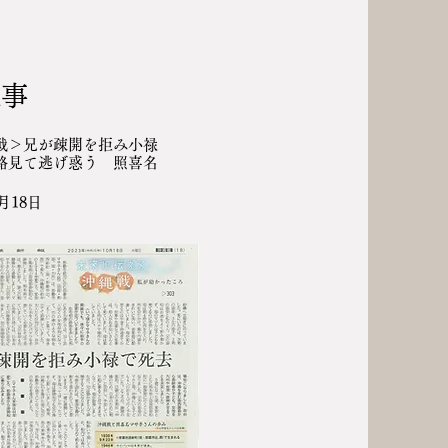
記事
戦＞兄が疎開を拒み小禄
路見て逃げ惑う 照喜名
月18日