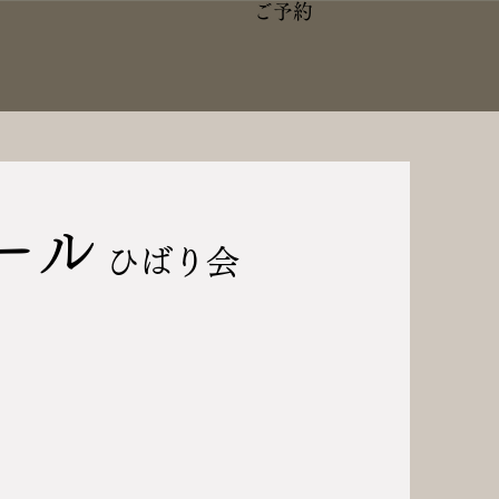
ご予約
ール
ひばり会