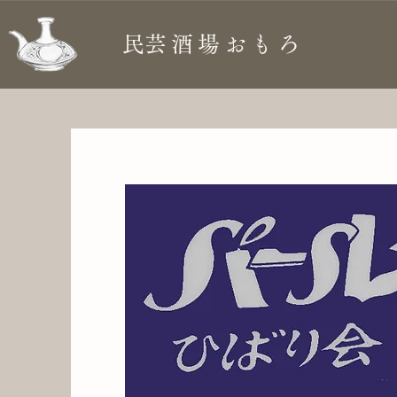
​民芸酒場おもろ