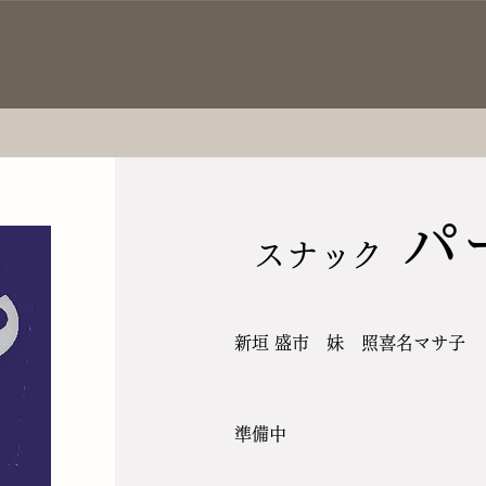
パ
スナック
新垣 盛市 妹 照喜名マサ子
​準備中