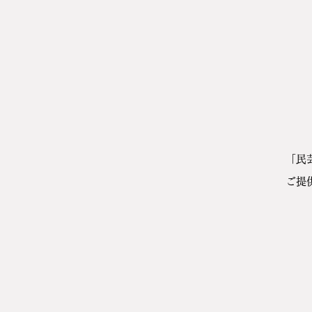
「民
ご提