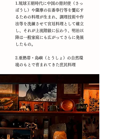
1.琉球王朝時代に中国の冊封使（さっ
ぽうし）や薩摩の在番奉行等を饗応す
るための料理が生まれ、調理技術や作
法等を洗練させて宮廷料理として確立
し、それが上流階級に伝わり、明治以
降は一般家庭にも広がってさらに発展
したもの。
2.亜熱帯・島嶼（とうしょ）の自然環
境のもとで育まれてきた庶民料理